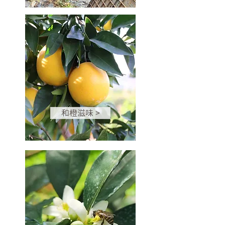
和橙滋味 >