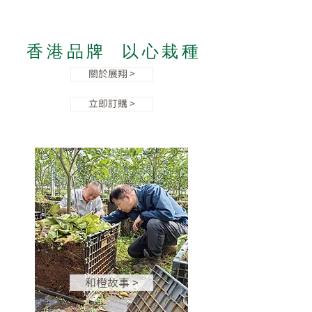
香港品牌 以心栽種
關於展翔 >
立即訂購 >
和橙故事 >