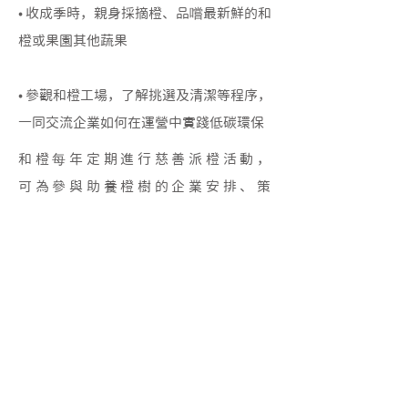
• 收成季時，親身採摘橙、品嚐最新鮮的和
橙或果園其他蔬果
• 參觀和橙工場，了解挑選及清潔等程序，
一同交流企業如何在運營中實踐低碳環保
和橙每年定期進行慈善派橙活動，
可為參與助養橙樹的企業
安排、策
劃慈善派橙活動。
企業員工可以義工身分一同參與活
動、傳遞溫暖予受惠者、分享愛
心，同時推廣健康生活的理念。
參與計劃的企業將獲得助養證書，
以感謝 貴機構/團體的貢獻