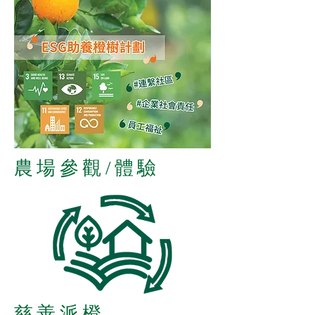
農場參觀/體驗
慈善派橙