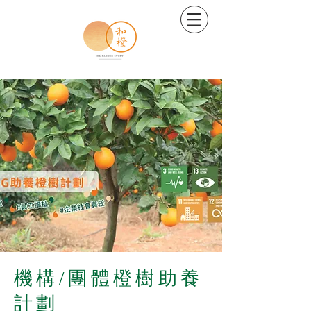
機構/團體橙樹助養
計劃