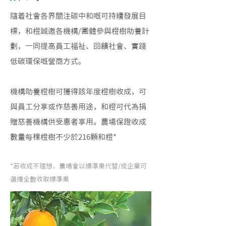
隨着社會各界關注碳中和嘅可持續發展目
標，和橙誠邀各機構/團體參與橙樹助養計
劃，一同提高員工福祉、回饋社會、實踐
低碳環保嘅營商方式。
機構助養橙樹可獲得該年度橙樹收成，可
與員工分享或作慈善用途，和橙可代為捐
贈慈善機構供受惠者享用。農場保證收成
數量每棵橙樹不少於216顆和橙*
*若收成不理想，農場會以標準果代替/或企業可
選擇全數收取標準果