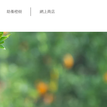
助養橙樹
網上商店