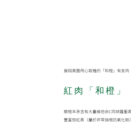
展翔果園用心栽種的「和橙」有黃肉「
紅肉「和橙」 
臍橙本身含有大量維他命C同胡蘿蔔素
豐富茄紅素（屬於非常強嘅抗氧化劑