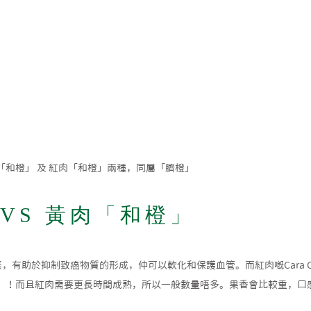
和橙」 及 紅肉「和橙」兩種，同屬「臍橙」
VS 黃肉「和橙」
，有助於抑制致癌物質的形成，仲可以軟化和保護血管。而紅肉嘅Cara C
）！而且紅肉需要更長時間成熟，所以一般數量唔多。果香會比較重，口