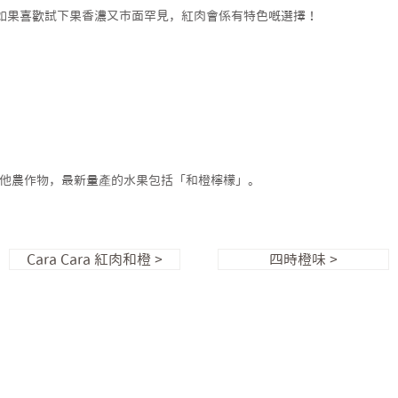
如果喜歡試下果香濃又市面罕見，紅肉會係有特色嘅選擇！
他農作物，最新量產的水果包括「和橙檸檬」。
Cara Cara 紅肉和橙 >
四時橙味 >
©2026 by