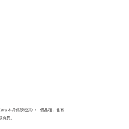
ara 本身係臍橙其中一個品種，含有
感爽脆。