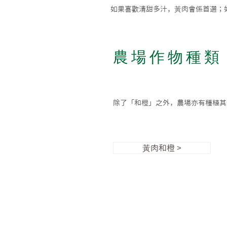
如果喜歡清甜多汁，黃肉會係首選；
​農場作物種類
除了「和橙」之外，農場亦有種植其
黃肉和橙 >